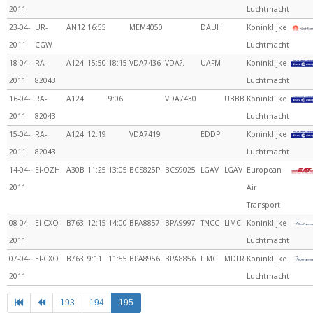
2011
Luchtmacht
23-04-
UR-
AN12
16:55
MEM4050
DAUH
Koninklijke
2011
CGW
Luchtmacht
18-04-
RA-
A124
15:50
18:15
VDA7436
VDA?.
UAFM
Koninklijke
2011
82043
Luchtmacht
16-04-
RA-
A124
9:06
VDA7430
UBBB
Koninklijke
2011
82043
Luchtmacht
15-04-
RA-
A124
12:19
VDA7419
EDDP
Koninklijke
2011
82043
Luchtmacht
14-04-
EI-OZH
A30B
11:25
13:05
BCS825P
BCS9025
LGAV
LGAV
European
2011
Air
Transport
08-04-
EI-CXO
B763
12:15
14:00
BPA8857
BPA9997
TNCC
LIMC
Koninklijke
2011
Luchtmacht
07-04-
EI-CXO
B763
9:11
11:55
BPA8956
BPA8856
LIMC
MDLR
Koninklijke
2011
Luchtmacht
193
194
195