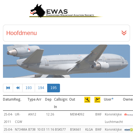
Hoofdmenu
193
194
195
Datum
Reg.
Type
Arr
Dep
Callsign:
Out
User
*
Owne
In
25-04-
UR-
AN12
12:26
MEM4092
BIKF
Koninklijke
2011
CGW
Luchtmacht
25-04-
N734MA
B738
10:03
11:16
BSK577
BSK661
KLGA
BIKF
Koninklijke