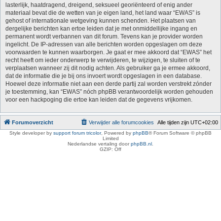
lasterlijk, haatdragend, dreigend, seksueel georiënteerd of enig ander
materiaal bevat die de wetten van je eigen land, het land waar “EWAS” is
gehost of internationale wetgeving kunnen schenden. Het plaatsen van
dergelijke berichten kan ertoe leiden dat je met onmiddellijke ingang en
permanent wordt verbannen van dit forum. Tevens kan je provider worden
ingelicht. De IP-adressen van alle berichten worden opgeslagen om deze
voorwaarden te kunnen waarborgen. Je gaat er mee akkoord dat “EWAS” het
recht heeft om ieder onderwerp te verwijderen, te wijzigen, te sluiten of te
verplaatsen wanneer zij dit nodig achten. Als gebruiker ga je ermee akkoord,
dat de informatie die je bij ons invoert wordt opgeslagen in een database.
Hoewel deze informatie niet aan een derde partij zal worden verstrekt zónder
je toestemming, kan “EWAS” nóch phpBB verantwoordelijk worden gehouden
voor een hackpoging die ertoe kan leiden dat de gegevens vrijkomen.
Forumoverzicht
Verwijder alle forumcookies
Alle tijden zijn
UTC+02:00
Style developer by
support forum tricolor
,
Powered by
phpBB
® Forum Software © phpBB
Limited
Nederlandse vertaling door
phpBB.nl
.
GZIP: Off