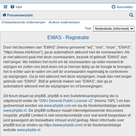
V&A
Aanmelden
Z
Forumoverzicht
Onbeantwoorde onderwerpen
Actieve onderwerpen
o
Taal:
e
EWAS - Registratie
k
Door het bezoeken van “EWAS” (hierna genoemd “wij”, “ons”, “onze”, “EWAS”,
“https://ewas.nl/eforum”), ga je automatisch akkoord met de voorwaarden. Als
je niet akkoord gaat met deze voorwaarden, bezoek of gebruik “EWAS” dan
niet langer. We hebben het recht om de voorwaarden op ieder moment te
wijzigen en zullen ons best doen om je hiervan tijdig op de hoogte te brengen,
het is echter aan te raden om zelf de voorwaarden regelmatig te controleren
op wijzigingen. Ga je niet akkoord met deze wijzigingen, maak dan niet langer
gebruik van “EWAS”. Blijf je gebruik maken van “EWAS”, dan ga je
automatisch akkoord met de wijzigingen en of toevoegingen.
Dit forum draait op phpBB. phpBB is een bulletinboardoplossing die is
uitgebracht onder de “
GNU General Public License v2
” (hierna “GPL”) en kan
gedownload worden via
www.phpbb.com
en via de Nederlandstalige website
www.phpbb.nl
. De phpBB-software maakt internetgebaseerde discussies
mogelijk. phpBB Limited is niet verantwoordelijk voor wat wordt toegestaan of
juist geweigerd als toelaatbare inhoud en/of gedrag. Meer informatie over
phpBB kun je vinden op
https://www.phpbb.com/
of de Nederlandstalige
website
www.phpbb.nl
.