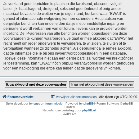
Je verklaart geen berichten te plaatsen die kwetsend, obsceen, vulgair,
lasterlijk, haatdragend, dreigend, seksueel georiënteerd of enig ander
materiaal bevat die de wetten van je eigen land, het land waar “EWAS” is
gehost of internationale wetgeving kunnen schenden. Het plaatsen van
dergelijke berichten kan ertoe leiden dat je met onmiddellijke ingang en
permanent wordt verbannen van dit forum. Tevens kan je provider worden
ingelicht. De IP-adressen van alle berichten worden opgeslagen om deze
voorwaarden te kunnen waarborgen. Je gaat er mee akkoord dat “EWAS” het
recht heeft om ieder onderwerp te verwijderen, te wijzigen, te sluiten of te
verplaatsen wanneer zij dit nodig achten. Als gebruiker ga je ermee akkoord,
dat de informatie die je bij ons invoert wordt opgeslagen in een database.
Hoewel deze informatie niet aan een derde partij zal worden verstrekt zónder
je toestemming, kan “EWAS” nóch phpBB verantwoordelijk worden gehouden
voor een hackpoging die ertoe kan leiden dat de gegevens vrijkomen.
Forumoverzicht
Verwijder alle forumcookies
Alle tijden zijn
UTC+02:00
Style developer by
support forum tricolor
,
Powered by
phpBB
® Forum Software © phpBB
Limited
Nederlandse vertaling door
phpBB.nl
.
GZIP: Off