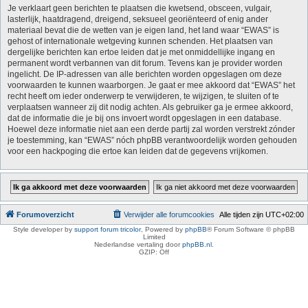
Je verklaart geen berichten te plaatsen die kwetsend, obsceen, vulgair,
lasterlijk, haatdragend, dreigend, seksueel georiënteerd of enig ander
materiaal bevat die de wetten van je eigen land, het land waar “EWAS” is
gehost of internationale wetgeving kunnen schenden. Het plaatsen van
dergelijke berichten kan ertoe leiden dat je met onmiddellijke ingang en
permanent wordt verbannen van dit forum. Tevens kan je provider worden
ingelicht. De IP-adressen van alle berichten worden opgeslagen om deze
voorwaarden te kunnen waarborgen. Je gaat er mee akkoord dat “EWAS” het
recht heeft om ieder onderwerp te verwijderen, te wijzigen, te sluiten of te
verplaatsen wanneer zij dit nodig achten. Als gebruiker ga je ermee akkoord,
dat de informatie die je bij ons invoert wordt opgeslagen in een database.
Hoewel deze informatie niet aan een derde partij zal worden verstrekt zónder
je toestemming, kan “EWAS” nóch phpBB verantwoordelijk worden gehouden
voor een hackpoging die ertoe kan leiden dat de gegevens vrijkomen.
Forumoverzicht
Verwijder alle forumcookies
Alle tijden zijn
UTC+02:00
Style developer by
support forum tricolor
,
Powered by
phpBB
® Forum Software © phpBB
Limited
Nederlandse vertaling door
phpBB.nl
.
GZIP: Off