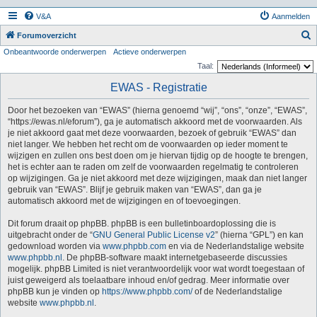
V&A
Aanmelden
Z
Forumoverzicht
Onbeantwoorde onderwerpen
Actieve onderwerpen
o
Taal:
e
EWAS - Registratie
k
Door het bezoeken van “EWAS” (hierna genoemd “wij”, “ons”, “onze”, “EWAS”,
“https://ewas.nl/eforum”), ga je automatisch akkoord met de voorwaarden. Als
je niet akkoord gaat met deze voorwaarden, bezoek of gebruik “EWAS” dan
niet langer. We hebben het recht om de voorwaarden op ieder moment te
wijzigen en zullen ons best doen om je hiervan tijdig op de hoogte te brengen,
het is echter aan te raden om zelf de voorwaarden regelmatig te controleren
op wijzigingen. Ga je niet akkoord met deze wijzigingen, maak dan niet langer
gebruik van “EWAS”. Blijf je gebruik maken van “EWAS”, dan ga je
automatisch akkoord met de wijzigingen en of toevoegingen.
Dit forum draait op phpBB. phpBB is een bulletinboardoplossing die is
uitgebracht onder de “
GNU General Public License v2
” (hierna “GPL”) en kan
gedownload worden via
www.phpbb.com
en via de Nederlandstalige website
www.phpbb.nl
. De phpBB-software maakt internetgebaseerde discussies
mogelijk. phpBB Limited is niet verantwoordelijk voor wat wordt toegestaan of
juist geweigerd als toelaatbare inhoud en/of gedrag. Meer informatie over
phpBB kun je vinden op
https://www.phpbb.com/
of de Nederlandstalige
website
www.phpbb.nl
.