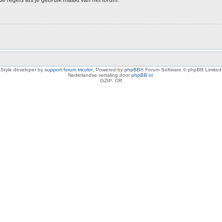
Style developer by
support forum tricolor
,
Powered by
phpBB
® Forum Software © phpBB Limited
Nederlandse vertaling door
phpBB.nl
.
GZIP: Off