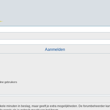
Aanmelden
line gebruikers
nkele minuten in beslag, maar geeft je extra mogelijkheden. De forumbeheerder kan
e regels als je gebruik maakt van het forum.