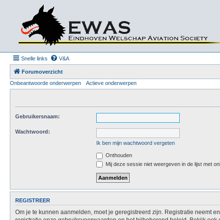
Snelle links
V&A
Forumoverzicht
Onbeantwoorde onderwerpen
Actieve onderwerpen
Gebruikersnaam:
Wachtwoord:
Ik ben mijn wachtwoord vergeten
Onthouden
Mij deze sessie niet weergeven in de lijst met on
REGISTREER
Om je te kunnen aanmelden, moet je geregistreerd zijn. Registratie neemt e
registratie onze gebruiksvoorwaarden en het bijbehorend beleid. Bekijk ook d