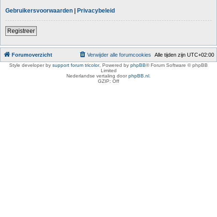
Gebruikersvoorwaarden
|
Privacybeleid
Registreer
Forumoverzicht
Verwijder alle forumcookies
Alle tijden zijn
UTC+02:00
Style developer by
support forum tricolor
,
Powered by
phpBB
® Forum Software © phpBB
Limited
Nederlandse vertaling door
phpBB.nl
.
GZIP: Off