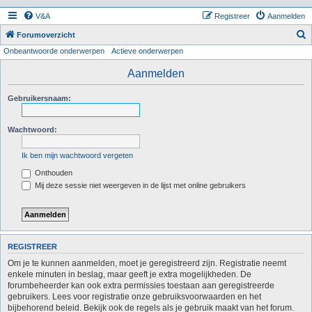
V&A
Registreer
Aanmelden
Z
Forumoverzicht
Onbeantwoorde onderwerpen
Actieve onderwerpen
o
e
Aanmelden
k
Gebruikersnaam:
Wachtwoord:
Ik ben mijn wachtwoord vergeten
Onthouden
Mij deze sessie niet weergeven in de lijst met online gebruikers
REGISTREER
Om je te kunnen aanmelden, moet je geregistreerd zijn. Registratie neemt
enkele minuten in beslag, maar geeft je extra mogelijkheden. De
forumbeheerder kan ook extra permissies toestaan aan geregistreerde
gebruikers. Lees voor registratie onze gebruiksvoorwaarden en het
bijbehorend beleid. Bekijk ook de regels als je gebruik maakt van het forum.