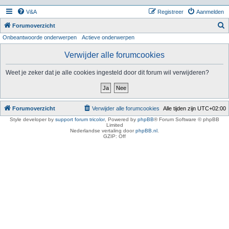
V&A
Registreer
Aanmelden
Z
Forumoverzicht
Onbeantwoorde onderwerpen
Actieve onderwerpen
o
e
Verwijder alle forumcookies
k
Weet je zeker dat je alle cookies ingesteld door dit forum wil verwijderen?
Forumoverzicht
Verwijder alle forumcookies
Alle tijden zijn
UTC+02:00
Style developer by
support forum tricolor
,
Powered by
phpBB
® Forum Software © phpBB
Limited
Nederlandse vertaling door
phpBB.nl
.
GZIP: Off