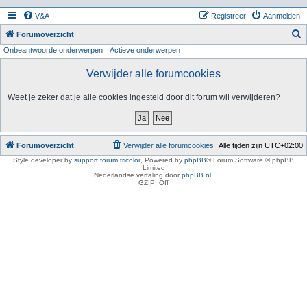
V&A
Registreer
Aanmelden
Z
Forumoverzicht
Onbeantwoorde onderwerpen
Actieve onderwerpen
o
e
Verwijder alle forumcookies
k
Weet je zeker dat je alle cookies ingesteld door dit forum wil verwijderen?
Forumoverzicht
Verwijder alle forumcookies
Alle tijden zijn
UTC+02:00
Style developer by
support forum tricolor
,
Powered by
phpBB
® Forum Software © phpBB
Limited
Nederlandse vertaling door
phpBB.nl
.
GZIP: Off