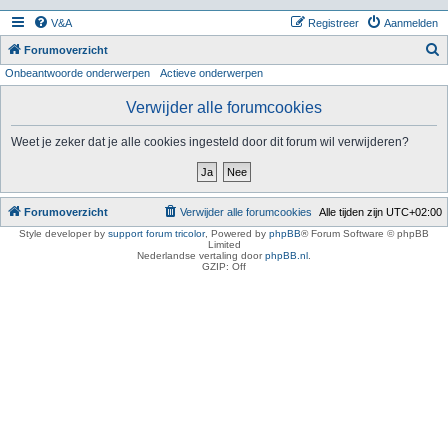
V&A
Registreer
Aanmelden
Z
Forumoverzicht
Onbeantwoorde onderwerpen
Actieve onderwerpen
o
e
Verwijder alle forumcookies
k
Weet je zeker dat je alle cookies ingesteld door dit forum wil verwijderen?
Forumoverzicht
Verwijder alle forumcookies
Alle tijden zijn
UTC+02:00
Style developer by
support forum tricolor
,
Powered by
phpBB
® Forum Software © phpBB
Limited
Nederlandse vertaling door
phpBB.nl
.
GZIP: Off