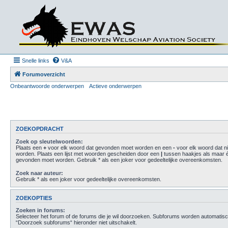
Snelle links
V&A
Forumoverzicht
Onbeantwoorde onderwerpen
Actieve onderwerpen
ZOEKOPDRACHT
Zoek op sleutelwoorden:
Plaats een
+
voor elk woord dat gevonden moet worden en een
-
voor elk woord dat n
worden. Plaats een lijst met woorden gescheiden door een
|
tussen haakjes als maar 
gevonden moet worden. Gebruik * als een joker voor gedeeltelijke overeenkomsten.
Zoek naar auteur:
Gebruik * als een joker voor gedeeltelijke overeenkomsten.
ZOEKOPTIES
Zoeken in forums:
Selecteer het forum of de forums die je wil doorzoeken. Subforums worden automatisc
“Doorzoek subforums“ hieronder niet uitschakelt.