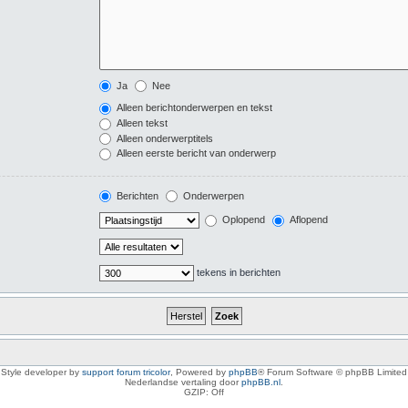
Ja
Nee
Alleen berichtonderwerpen en tekst
Alleen tekst
Alleen onderwerptitels
Alleen eerste bericht van onderwerp
Berichten
Onderwerpen
Oplopend
Aflopend
tekens in berichten
Style developer by
support forum tricolor
,
Powered by
phpBB
® Forum Software © phpBB Limited
Nederlandse vertaling door
phpBB.nl
.
GZIP: Off