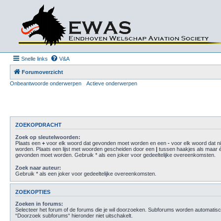
Snelle links
V&A
Forumoverzicht
Onbeantwoorde onderwerpen
Actieve onderwerpen
ZOEKOPDRACHT
Zoek op sleutelwoorden:
Plaats een
+
voor elk woord dat gevonden moet worden en een
-
voor elk woord dat n
worden. Plaats een lijst met woorden gescheiden door een
|
tussen haakjes als maar 
gevonden moet worden. Gebruik * als een joker voor gedeeltelijke overeenkomsten.
Zoek naar auteur:
Gebruik * als een joker voor gedeeltelijke overeenkomsten.
ZOEKOPTIES
Zoeken in forums:
Selecteer het forum of de forums die je wil doorzoeken. Subforums worden automatisc
“Doorzoek subforums“ hieronder niet uitschakelt.