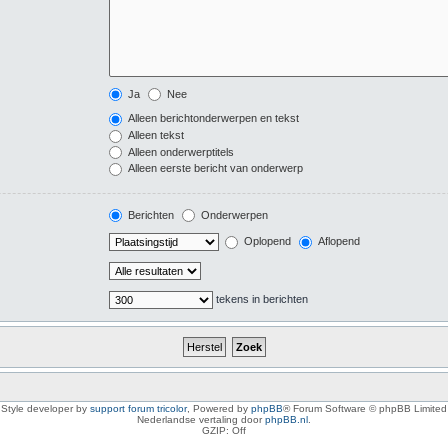
Ja
Nee
Alleen berichtonderwerpen en tekst
Alleen tekst
Alleen onderwerptitels
Alleen eerste bericht van onderwerp
Berichten
Onderwerpen
Oplopend
Aflopend
tekens in berichten
Style developer by
support forum tricolor
,
Powered by
phpBB
® Forum Software © phpBB Limited
Nederlandse vertaling door
phpBB.nl
.
GZIP: Off