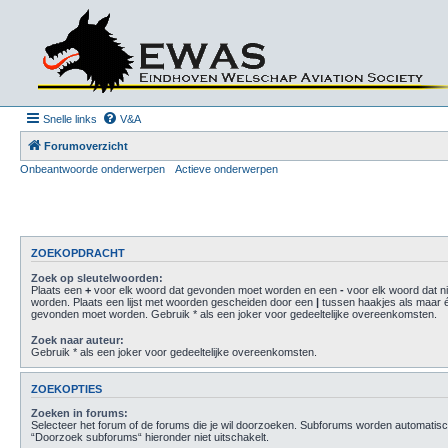
Snelle links
V&A
Forumoverzicht
Onbeantwoorde onderwerpen
Actieve onderwerpen
ZOEKOPDRACHT
Zoek op sleutelwoorden:
Plaats een
+
voor elk woord dat gevonden moet worden en een
-
voor elk woord dat n
worden. Plaats een lijst met woorden gescheiden door een
|
tussen haakjes als maar 
gevonden moet worden. Gebruik * als een joker voor gedeeltelijke overeenkomsten.
Zoek naar auteur:
Gebruik * als een joker voor gedeeltelijke overeenkomsten.
ZOEKOPTIES
Zoeken in forums:
Selecteer het forum of de forums die je wil doorzoeken. Subforums worden automatisc
“Doorzoek subforums“ hieronder niet uitschakelt.