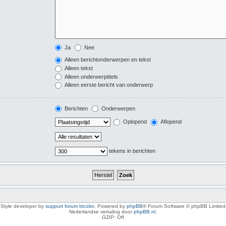
Ja
Nee
Alleen berichtonderwerpen en tekst
Alleen tekst
Alleen onderwerptitels
Alleen eerste bericht van onderwerp
Berichten
Onderwerpen
Oplopend
Aflopend
tekens in berichten
Style developer by
support forum tricolor
,
Powered by
phpBB
® Forum Software © phpBB Limited
Nederlandse vertaling door
phpBB.nl
.
GZIP: Off