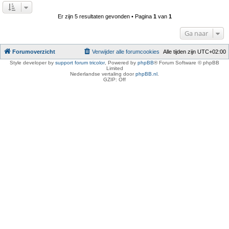
Er zijn 5 resultaten gevonden • Pagina
1
van
1
Ga naar
Forumoverzicht
Verwijder alle forumcookies
Alle tijden zijn
UTC+02:00
Style developer by
support forum tricolor
,
Powered by
phpBB
® Forum Software © phpBB
Limited
Nederlandse vertaling door
phpBB.nl
.
GZIP: Off