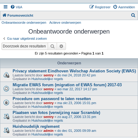
V&A
Registreer
Aanmelden
Z
Forumoverzicht
Onbeantwoorde onderwerpen
Actieve onderwerpen
o
Onbeantwoorde onderwerpen
e
k
Ga naar uitgebreid zoeken
Zoek
Uitgebreid zoeken
Er zijn 5 resultaten gevonden • Pagina
1
van
1
Onderwerpen
Privacy statement Eindhoven Welschap Aviation Society (EWAS)
Laatste bericht door
sentry
«
do mei 24, 2018 20:42 pm
Geplaatst in
Huishoudelijke regels
Migratie EWAS forum (migration of EWAS forum) 2017-03
Laatste bericht door
sentry
«
wo mar 22, 2017 14:17 pm
Geplaatst in
Huishoudelijke regels
Procedure om password te laten resetten
Laatste bericht door
sentry
«
ma okt 23, 2006 15:01 pm
Geplaatst in
Huishoudelijke regels
Plaatsen van fotos (verwijzing naar Scramble)
Laatste bericht door
sentry
«
zo aug 27, 2006 13:31 pm
Geplaatst in
Huishoudelijke regels
Huishoudelijk reglement
Laatste bericht door
admin
«
do dec 01, 2005 09:09 am
Geplaatst in
Huishoudelijke regels