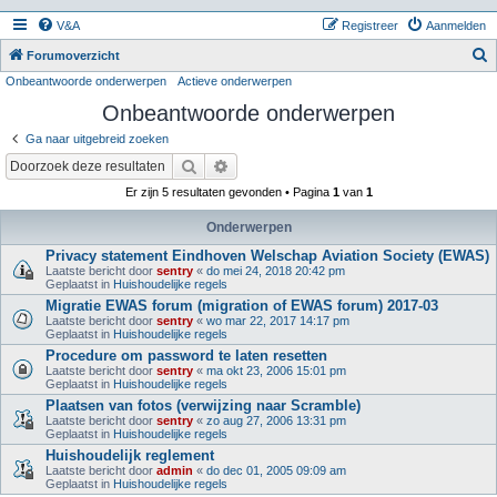
V&A
Registreer
Aanmelden
Z
Forumoverzicht
Onbeantwoorde onderwerpen
Actieve onderwerpen
o
Onbeantwoorde onderwerpen
e
k
Ga naar uitgebreid zoeken
Zoek
Uitgebreid zoeken
Er zijn 5 resultaten gevonden • Pagina
1
van
1
Onderwerpen
Privacy statement Eindhoven Welschap Aviation Society (EWAS)
Laatste bericht door
sentry
«
do mei 24, 2018 20:42 pm
Geplaatst in
Huishoudelijke regels
Migratie EWAS forum (migration of EWAS forum) 2017-03
Laatste bericht door
sentry
«
wo mar 22, 2017 14:17 pm
Geplaatst in
Huishoudelijke regels
Procedure om password te laten resetten
Laatste bericht door
sentry
«
ma okt 23, 2006 15:01 pm
Geplaatst in
Huishoudelijke regels
Plaatsen van fotos (verwijzing naar Scramble)
Laatste bericht door
sentry
«
zo aug 27, 2006 13:31 pm
Geplaatst in
Huishoudelijke regels
Huishoudelijk reglement
Laatste bericht door
admin
«
do dec 01, 2005 09:09 am
Geplaatst in
Huishoudelijke regels