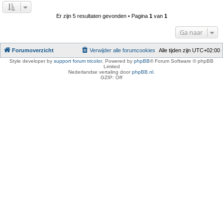
Er zijn 5 resultaten gevonden • Pagina
1
van
1
Ga naar
Forumoverzicht
Verwijder alle forumcookies
Alle tijden zijn
UTC+02:00
Style developer by
support forum tricolor
,
Powered by
phpBB
® Forum Software © phpBB
Limited
Nederlandse vertaling door
phpBB.nl
.
GZIP: Off