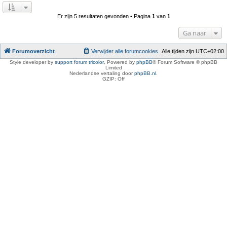
Er zijn 5 resultaten gevonden • Pagina
1
van
1
Ga naar
Forumoverzicht
Verwijder alle forumcookies
Alle tijden zijn
UTC+02:00
Style developer by
support forum tricolor
,
Powered by
phpBB
® Forum Software © phpBB
Limited
Nederlandse vertaling door
phpBB.nl
.
GZIP: Off