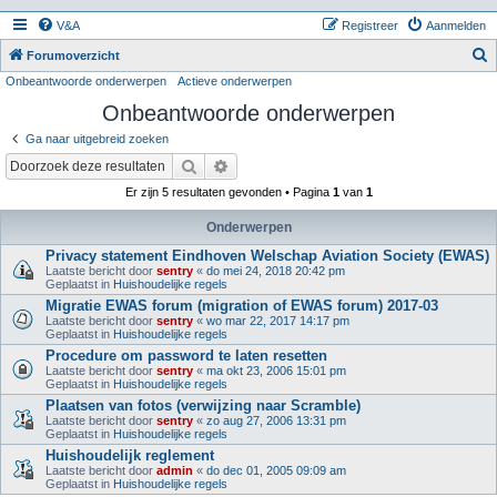
V&A
Registreer
Aanmelden
Z
Forumoverzicht
Onbeantwoorde onderwerpen
Actieve onderwerpen
o
Onbeantwoorde onderwerpen
e
k
Ga naar uitgebreid zoeken
Zoek
Uitgebreid zoeken
Er zijn 5 resultaten gevonden • Pagina
1
van
1
Onderwerpen
Privacy statement Eindhoven Welschap Aviation Society (EWAS)
Laatste bericht door
sentry
«
do mei 24, 2018 20:42 pm
Geplaatst in
Huishoudelijke regels
Migratie EWAS forum (migration of EWAS forum) 2017-03
Laatste bericht door
sentry
«
wo mar 22, 2017 14:17 pm
Geplaatst in
Huishoudelijke regels
Procedure om password te laten resetten
Laatste bericht door
sentry
«
ma okt 23, 2006 15:01 pm
Geplaatst in
Huishoudelijke regels
Plaatsen van fotos (verwijzing naar Scramble)
Laatste bericht door
sentry
«
zo aug 27, 2006 13:31 pm
Geplaatst in
Huishoudelijke regels
Huishoudelijk reglement
Laatste bericht door
admin
«
do dec 01, 2005 09:09 am
Geplaatst in
Huishoudelijke regels