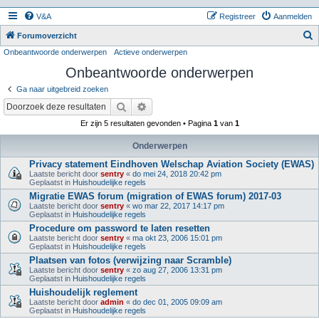
V&A
Registreer
Aanmelden
Z
Forumoverzicht
Onbeantwoorde onderwerpen
Actieve onderwerpen
o
Onbeantwoorde onderwerpen
e
k
Ga naar uitgebreid zoeken
Zoek
Uitgebreid zoeken
Er zijn 5 resultaten gevonden • Pagina
1
van
1
Onderwerpen
Privacy statement Eindhoven Welschap Aviation Society (EWAS)
Laatste bericht door
sentry
«
do mei 24, 2018 20:42 pm
Geplaatst in
Huishoudelijke regels
Migratie EWAS forum (migration of EWAS forum) 2017-03
Laatste bericht door
sentry
«
wo mar 22, 2017 14:17 pm
Geplaatst in
Huishoudelijke regels
Procedure om password te laten resetten
Laatste bericht door
sentry
«
ma okt 23, 2006 15:01 pm
Geplaatst in
Huishoudelijke regels
Plaatsen van fotos (verwijzing naar Scramble)
Laatste bericht door
sentry
«
zo aug 27, 2006 13:31 pm
Geplaatst in
Huishoudelijke regels
Huishoudelijk reglement
Laatste bericht door
admin
«
do dec 01, 2005 09:09 am
Geplaatst in
Huishoudelijke regels