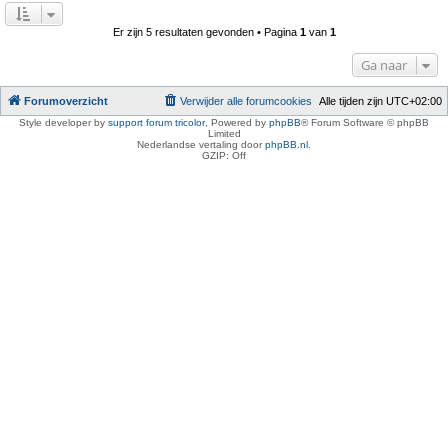
Er zijn 5 resultaten gevonden • Pagina
1
van
1
Ga naar
Forumoverzicht
Verwijder alle forumcookies
Alle tijden zijn
UTC+02:00
Style developer by
support forum tricolor
,
Powered by
phpBB
® Forum Software © phpBB
Limited
Nederlandse vertaling door
phpBB.nl
.
GZIP: Off