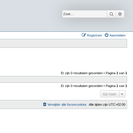
Zoek
Uitge
Registreer
Aanmelden
Er zijn 0 resultaten gevonden • Pagina
1
van
1
Er zijn 0 resultaten gevonden • Pagina
1
van
1
Ga naar
Verwijder alle forumcookies
Alle tijden zijn
UTC+02:00