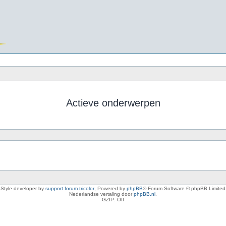
Actieve onderwerpen
Style developer by
support forum tricolor
,
Powered by
phpBB
® Forum Software © phpBB Limited
Nederlandse vertaling door
phpBB.nl
.
GZIP: Off