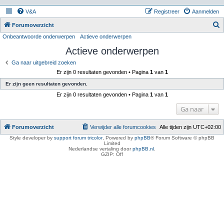
V&A
Registreer
Aanmelden
Z
Forumoverzicht
Onbeantwoorde onderwerpen
Actieve onderwerpen
o
Actieve onderwerpen
e
k
Ga naar uitgebreid zoeken
Er zijn 0 resultaten gevonden • Pagina
1
van
1
Er zijn geen resultaten gevonden.
Er zijn 0 resultaten gevonden • Pagina
1
van
1
Ga naar
Forumoverzicht
Verwijder alle forumcookies
Alle tijden zijn
UTC+02:00
Style developer by
support forum tricolor
,
Powered by
phpBB
® Forum Software © phpBB
Limited
Nederlandse vertaling door
phpBB.nl
.
GZIP: Off