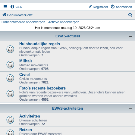
V&A
Registreer
Aanmelden
Z
Forumoverzicht
Onbeantwoorde onderwerpen
Actieve onderwerpen
o
Het is momenteel ma aug 10, 2026 03:24 am
e
EWAS-actueel
k
Huishoudelijke regels
Huishoudelijke regels van EWAS, belangrijk om door te lezen, ook voor
niet/toekomstig leden
Onderwerpen:
7
Militair
Militaire movements
Onderwerpen:
6708
Civiel
Civiele movements
Onderwerpen:
7021
Foto's recente bezoekers
Foto's van recente bezoekers van Eindhoven. Deze foto's kunnen alleen
gelinked worden vanaf andere websites.
Onderwerpen:
4552
EWAS-activiteiten
Activiteiten
Diverse activiteiten
Onderwerpen:
72
Reizen
Reizen door EWAS verzorgd.