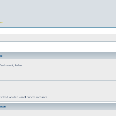
eel
t/toekomstig leden
elinked worden vanaf andere websites.
eiten