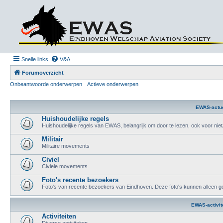
Snelle links
V&A
Forumoverzicht
Onbeantwoorde onderwerpen
Actieve onderwerpen
EWAS-actu
Huishoudelijke regels
Huishoudelijke regels van EWAS, belangrijk om door te lezen, ook voor nie
Militair
Militaire movements
Civiel
Civiele movements
Foto's recente bezoekers
Foto's van recente bezoekers van Eindhoven. Deze foto's kunnen alleen g
EWAS-activit
Activiteiten
Diverse activiteiten