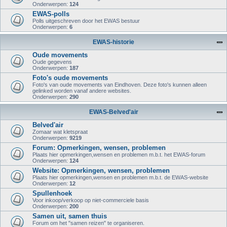
Onderwerpen:
124
EWAS-polls
Polls uitgeschreven door het EWAS bestuur
Onderwerpen:
6
EWAS-historie
Oude movements
Oude gegevens
Onderwerpen:
187
Foto's oude movements
Foto's van oude movements van Eindhoven. Deze foto's kunnen alleen
gelinked worden vanaf andere websites.
Onderwerpen:
290
EWAS-Belved'air
Belved'air
Zomaar wat kletspraat
Onderwerpen:
9219
Forum: Opmerkingen, wensen, problemen
Plaats hier opmerkingen,wensen en problemen m.b.t. het EWAS-forum
Onderwerpen:
124
Website: Opmerkingen, wensen, problemen
Plaats hier opmerkingen,wensen en problemen m.b.t. de EWAS-website
Onderwerpen:
12
Spullenhoek
Voor inkoop/verkoop op niet-commerciele basis
Onderwerpen:
200
Samen uit, samen thuis
Forum om het "samen reizen" te organiseren.