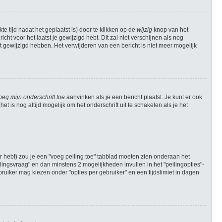
e tijd nadat het geplaatst is) door te klikken op de
wijzig
knop van het
cht voor het laatst je gewijzigd hebt. Dit zal niet verschijnen als nog
 gewijzigd hebben. Het verwijderen van een bericht is niet meer mogelijk
oeg mijn onderschrift toe
aanvinken als je een bericht plaatst. Je kunt er ook
t is nog altijd mogelijk om het onderschrift uit te schakelen als je het
r hebt) zou je een "voeg peiling toe" tabblad moeten zien onderaan het
peilingsvraag" en dan minstens 2 mogelijkheden invullen in het "peilingopties"-
ruiker mag kiezen onder "opties per gebruiker" en een tijdslimiet in dagen