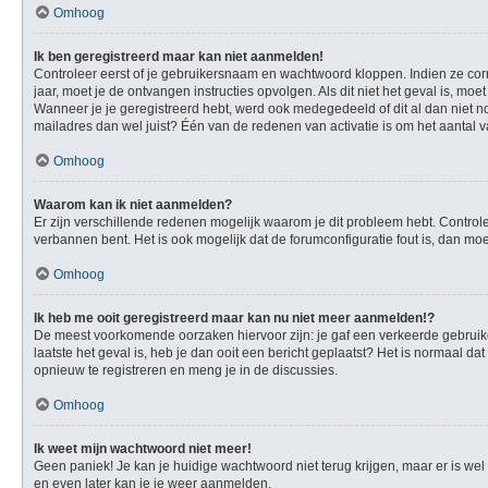
Omhoog
Ik ben geregistreerd maar kan niet aanmelden!
Controleer eerst of je gebruikersnaam en wachtwoord kloppen. Indien ze corre
jaar, moet je de ontvangen instructies opvolgen. Als dit niet het geval is, 
Wanneer je je geregistreerd hebt, werd ook medegedeeld of dit al dan niet no
mailadres dan wel juist? Één van de redenen van activatie is om het aantal v
Omhoog
Waarom kan ik niet aanmelden?
Er zijn verschillende redenen mogelijk waarom je dit probleem hebt. Controle
verbannen bent. Het is ook mogelijk dat de forumconfiguratie fout is, dan mo
Omhoog
Ik heb me ooit geregistreerd maar kan nu niet meer aanmelden!?
De meest voorkomende oorzaken hiervoor zijn: je gaf een verkeerde gebruike
laatste het geval is, heb je dan ooit een bericht geplaatst? Het is normaal 
opnieuw te registreren en meng je in de discussies.
Omhoog
Ik weet mijn wachtwoord niet meer!
Geen paniek! Je kan je huidige wachtwoord niet terug krijgen, maar er is w
en even later kan je je weer aanmelden.