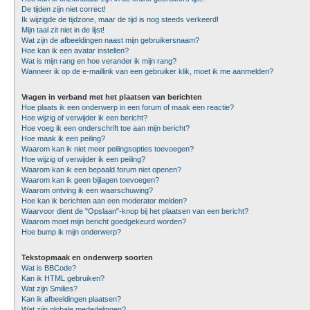
De tijden zijn niet correct!
Ik wijzigde de tijdzone, maar de tijd is nog steeds verkeerd!
Mijn taal zit niet in de lijst!
Wat zijn de afbeeldingen naast mijn gebruikersnaam?
Hoe kan ik een avatar instellen?
Wat is mijn rang en hoe verander ik mijn rang?
Wanneer ik op de e-maillink van een gebruiker klik, moet ik me aanmelden?
Vragen in verband met het plaatsen van berichten
Hoe plaats ik een onderwerp in een forum of maak een reactie?
Hoe wijzig of verwijder ik een bericht?
Hoe voeg ik een onderschrift toe aan mijn bericht?
Hoe maak ik een peiling?
Waarom kan ik niet meer peilingsopties toevoegen?
Hoe wijzig of verwijder ik een peiling?
Waarom kan ik een bepaald forum niet openen?
Waarom kan ik geen bijlagen toevoegen?
Waarom ontving ik een waarschuwing?
Hoe kan ik berichten aan een moderator melden?
Waarvoor dient de "Opslaan"-knop bij het plaatsen van een bericht?
Waarom moet mijn bericht goedgekeurd worden?
Hoe bump ik mijn onderwerp?
Tekstopmaak en onderwerp soorten
Wat is BBCode?
Kan ik HTML gebruiken?
Wat zijn Smilies?
Kan ik afbeeldingen plaatsen?
Wat zijn globale mededelingen?