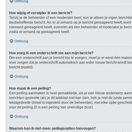
Omhoog
Hoe wijzig of verwijder ik een bericht?
Tenzij je de beheerder of een moderator bent, kun je alleen je eigen berichte
desbetreffende bericht. Als er al iemand op je bericht gereageerd heeft, komt e
niemand gereageerd heeft, evenmin als een beheerder of moderator je berich
zodra er iemand op gereageerd heeft.
Omhoog
Hoe voeg ik een onderschrift toe aan mijn bericht?
Om een onderschrift aan je bericht toe te voegen, moet je er eerst één maken.
voor zorgen dat je onderschrift automatisch aan ieder nieuw bericht wordt toeg
bericht plaatst).
Omhoog
Hoe maak ik een peiling?
Een peiling aanmaken is heel gemakkelijk, als je een nieuw onderwerp aanmaa
berichten-gedeelte (als je dit tabblad niet kan zien, heb je niet de juiste per
tekstgedeelte (limiet is ingesteld door de beheerder), met elke optie gesche
voor de peiling (0 is een peiling van oneindige duur).
Omhoog
Waarom kan ik niet meer peilingsopties toevoegen?