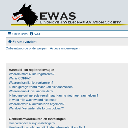
Snelle links
V&A
Forumoverzicht
Onbeantwoorde onderwerpen
Actieve onderwerpen
Aanmeld- en registratievragen
Waarom moet ik me registreren?
Wat is COPPA?
Waarom kan ik niet registreren?
Ik ben geregistreerd maar kan niet aanmelden!
Waarom kan ik niet aanmelden?
Ik heb me ooit geregistreerd maar kan nu niet meer aanmelden!?
Ik weet mijn wachtwoord niet meer!
Waarom word ik automatisch afgemeld?
Wat doet "verwijder alle forumcookies"?
Gebruikersvoorkeuren en instellingen
Hoe verander ik mijn instellingen?
Hoe kan ik onzichtbaar zijn in de online gebruikers lijst?