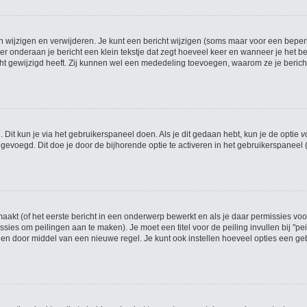
n wijzigen en verwijderen. Je kunt een bericht wijzigen (soms maar voor een beperkt
r onderaan je bericht een klein tekstje dat zegt hoeveel keer en wanneer je het beri
t gewijzigd heeft. Zij kunnen wel een mededeling toevoegen, waarom ze je bericht
 Dit kun je via het gebruikerspaneel doen. Als je dit gedaan hebt, kun je de optie
v
evoegd. Dit doe je door de bijhorende optie te activeren in het gebruikerspaneel (he
kt (of het eerste bericht in een onderwerp bewerkt en als je daar permissies voo
missies om peilingen aan te maken). Je moet een titel voor de peiling invullen bij "
iden door middel van een nieuwe regel. Je kunt ook instellen hoeveel opties een geb