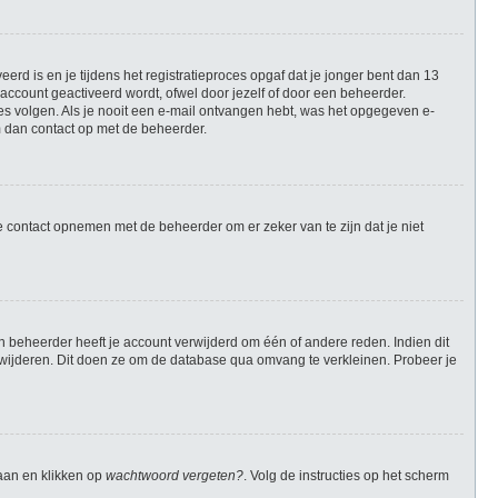
rd is en je tijdens het registratieproces opgaf dat je jonger bent dan 13
account geactiveerd wordt, ofwel door jezelf of door een beheerder.
ies volgen. Als je nooit een e-mail ontvangen hebt, was het opgegeven e-
m dan contact op met de beheerder.
e contact opnemen met de beheerder om er zeker van te zijn dat je niet
 beheerder heeft je account verwijderd om één of andere reden. Indien dit
verwijderen. Dit doen ze om de database qua omvang te verkleinen. Probeer je
gaan en klikken op
wachtwoord vergeten?
. Volg de instructies op het scherm