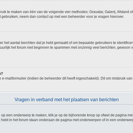
bruik te maken van één van de volgende vier methodes: Gravatar, Galerij, Afstand o
nt gebruiken, neem dan contact op met een beheerder voor je vragen hierover.
 het aantal berchten dat je hebt gemaakt of om bepaalde gebruikers te identificer
urlijk het forum niet beginnen te spammen met onzinnig veel berichten, gewoon voo
n?
e-mailformulier (indien de beheerder dit heeft ingeschakeld). Dit om misbruik va
Vragen in verband met het plaatsen van berichten
op een onderwerp te maken, klik je op de bijhorende knop op ofwel de pagina met
 hebt in het forum staan onderaan de pagina met onderwerpen of in een onderwerp 