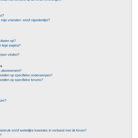
st?
mijn vrienden- en/of vijandenlijst?
ltaten op?
n lege pagina?
erpen vinden?
rs
en abonnement?
stellen op specifieke onderwerpen?
stellen op specifieke forums?
rum?
sbruik en/of wettelijke kwesties in verband met dit forum?
?