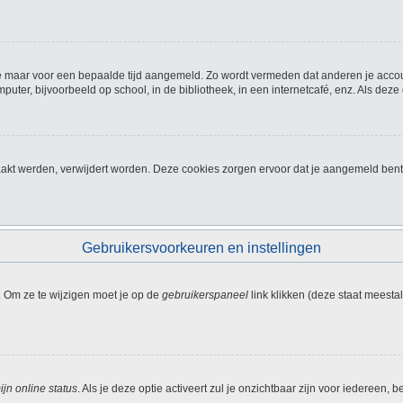
f je maar voor een bepaalde tijd aangemeld. Zo wordt vermeden dat anderen je acco
ter, bijvoorbeeld op school, in de bibliotheek, in een internetcafé, enz. Als deze
akt werden, verwijdert worden. Deze cookies zorgen ervoor dat je aangemeld bent
Gebruikersvoorkeuren en instellingen
. Om ze te wijzigen moet je op de
gebruikerspaneel
link klikken (deze staat meesta
jn online status
. Als je deze optie activeert zul je onzichtbaar zijn voor iedereen,