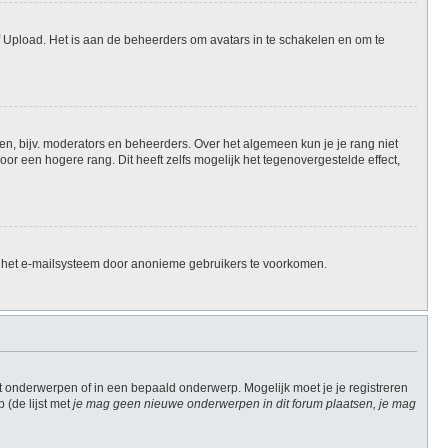
f Upload. Het is aan de beheerders om avatars in te schakelen en om te
en, bijv. moderators en beheerders. Over het algemeen kun je je rang niet
r een hogere rang. Dit heeft zelfs mogelijk het tegenovergestelde effect,
n het e-mailsysteem door anonieme gebruikers te voorkomen.
 onderwerpen of in een bepaald onderwerp. Mogelijk moet je je registreren
(de lijst met
je mag geen nieuwe onderwerpen in dit forum plaatsen, je mag