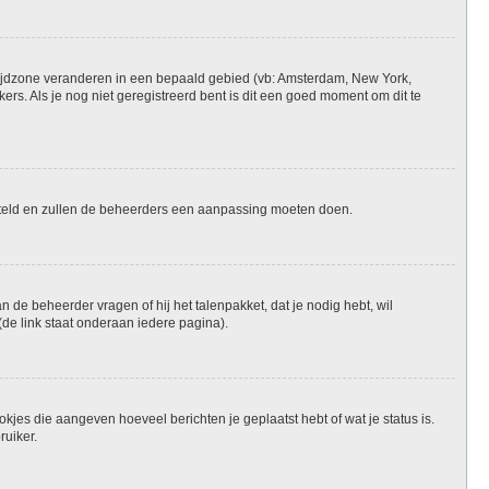
je tijdzone veranderen in een bepaald gebied (vb: Amsterdam, New York,
rs. Als je nog niet geregistreerd bent is dit een goed moment om dit te
ngesteld en zullen de beheerders een aanpassing moeten doen.
n de beheerder vragen of hij het talenpakket, dat je nodig hebt, wil
de link staat onderaan iedere pagina).
okjes die aangeven hoeveel berichten je geplaatst hebt of wat je status is.
ruiker.