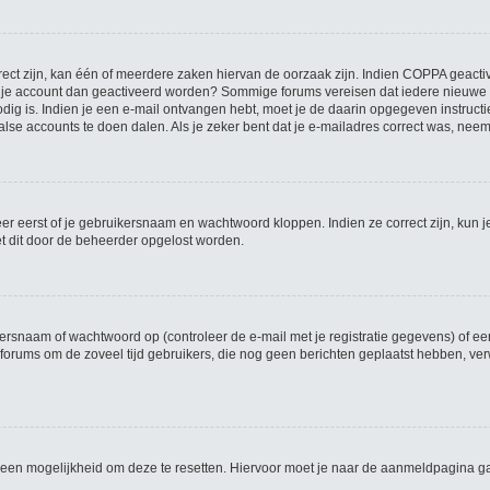
ct zijn, kan één of meerdere zaken hiervan de oorzaak zijn. Indien COPPA geactivee
moet je account dan geactiveerd worden? Sommige forums vereisen dat iedere nieuwe 
dig is. Indien je een e-mail ontvangen hebt, moet je de daarin opgegeven instruct
alse accounts te doen dalen. Als je zeker bent dat je e-mailadres correct was, nee
er eerst of je gebruikersnaam en wachtwoord kloppen. Indien ze correct zijn, kun j
et dit door de beheerder opgelost worden.
rsnaam of wachtwoord op (controleer de e-mail met je registratie gegevens) of een
dat forums om de zoveel tijd gebruikers, die nog geen berichten geplaatst hebben, 
el een mogelijkheid om deze te resetten. Hiervoor moet je naar de aanmeldpagina 