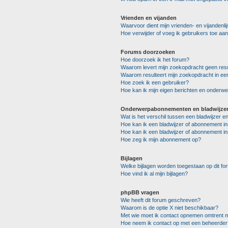
Vrienden en vijanden
Waarvoor dient mijn vrienden- en vijandenlij
Hoe verwijder of voeg ik gebruikers toe aan 
Forums doorzoeken
Hoe doorzoek ik het forum?
Waarom levert mijn zoekopdracht geen resu
Waarom resulteert mijn zoekopdracht in ee
Hoe zoek ik een gebruiker?
Hoe kan ik mijn eigen berichten en onderw
Onderwerpabonnementen en bladwijze
Wat is het verschil tussen een bladwijzer 
Hoe kan ik een bladwijzer of abonnement in
Hoe kan ik een bladwijzer of abonnement in
Hoe zeg ik mijn abonnement op?
Bijlagen
Welke bijlagen worden toegestaan op dit fo
Hoe vind ik al mijn bijlagen?
phpBB vragen
Wie heeft dit forum geschreven?
Waarom is de optie X niet beschikbaar?
Met wie moet ik contact opnemen omtrent mi
Hoe neem ik contact op met een beheerder