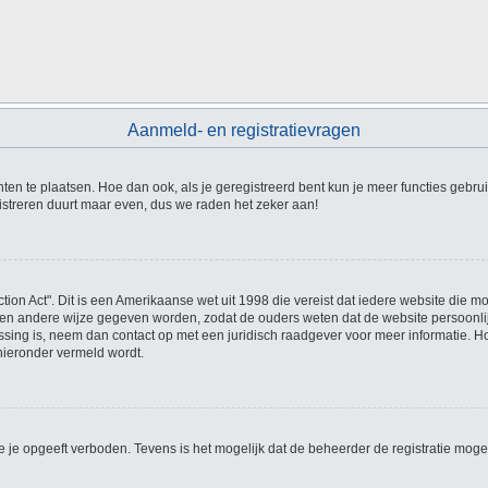
Aanmeld- en registratievragen
hten te plaatsen. Hoe dan ook, als je geregistreerd bent kun je meer functies gebru
istreren duurt maar even, dus we raden het zeker aan!
tion Act". Dit is een Amerikaanse wet uit 1998 die vereist dat iedere website die 
en andere wijze gegeven worden, zodat de ouders weten dat de website persoonlijke
passing is, neem dan contact op met een juridisch raadgever voor meer informatie. 
 hieronder vermeld wordt.
 je opgeeft verboden. Tevens is het mogelijk dat de beheerder de registratie mogel