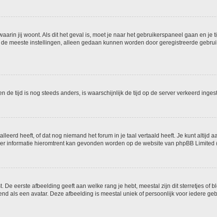
 waarin jij woont. Als dit het geval is, moet je naar het gebruikerspaneel gaan en 
 de meeste instellingen, alleen gedaan kunnen worden door geregistreerde gebruike
 en de tijd is nog steeds anders, is waarschijnlijk de tijd op de server verkeerd i
eerd heeft, of dat nog niemand het forum in je taal vertaald heeft. Je kunt altijd aa
 Meer informatie hieromtrent kan gevonden worden op de website van phpBB Limited (
De eerste afbeelding geeft aan welke rang je hebt, meestal zijn dit sterretjes of bl
d als een avatar. Deze afbeelding is meestal uniek of persoonlijk voor iedere geb