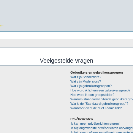
Veelgestelde vragen
Gebruikers en gebruikersgroepen
Wat zijn Beheerders?
Wat zijn Moderators?
Wat zijn gebruikersgroepen?
Hoe word ik lid van een gebruikersgroep?
Hoe word ik een groepsleider?
Waarom staan verschillende gebruikersgro
Wat is de "Standaard gebruikersgroep"?
Waarvoor dient de "Het Team"-link?
Privéberichten
Ik kan geen privéberichten sturen!
Ik blijf ongewenste privéberichten ontvange
Ik heb spam of een e-mail met ongepaste i