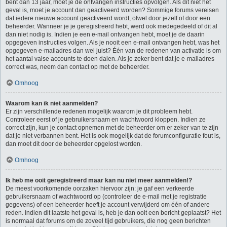
bent dan 13 jaar, moet je de ontvangen instructies opvolgen. Als dit niet het
geval is, moet je account dan geactiveerd worden? Sommige forums vereisen
dat iedere nieuwe account geactiveerd wordt, ofwel door jezelf of door een
beheerder. Wanneer je je geregistreerd hebt, werd ook medegedeeld of dit al
dan niet nodig is. Indien je een e-mail ontvangen hebt, moet je de daarin
opgegeven instructies volgen. Als je nooit een e-mail ontvangen hebt, was het
opgegeven e-mailadres dan wel juist? Één van de redenen van activatie is om
het aantal valse accounts te doen dalen. Als je zeker bent dat je e-mailadres
correct was, neem dan contact op met de beheerder.
Omhoog
Waarom kan ik niet aanmelden?
Er zijn verschillende redenen mogelijk waarom je dit probleem hebt.
Controleer eerst of je gebruikersnaam en wachtwoord kloppen. Indien ze
correct zijn, kun je contact opnemen met de beheerder om er zeker van te zijn
dat je niet verbannen bent. Het is ook mogelijk dat de forumconfiguratie fout is,
dan moet dit door de beheerder opgelost worden.
Omhoog
Ik heb me ooit geregistreerd maar kan nu niet meer aanmelden!?
De meest voorkomende oorzaken hiervoor zijn: je gaf een verkeerde
gebruikersnaam of wachtwoord op (controleer de e-mail met je registratie
gegevens) of een beheerder heeft je account verwijderd om één of andere
reden. Indien dit laatste het geval is, heb je dan ooit een bericht geplaatst? Het
is normaal dat forums om de zoveel tijd gebruikers, die nog geen berichten