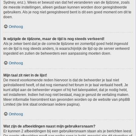
Sydney, enz.). Wees er bewust van dat het veranderen van de tijdzone, zoals
de meeste instellingen, alleen gedaan kunnen worden door geregistreerde
gebruikers. Als je nog niet geregistreerd bent is dit een goed moment om dit te
doen.
Omhoog
Ik wijzigde de tijdzone, maar de tijd is nog steeds verkeerd!
Als je zeker bent dat je de correcte tijdzone en zomertijd goed hebt ingevuld
en de tijd is nog steeds anders, is waarschijnlijk de tijd op de server verkeerd
ingesteld en zullen de beheerders een aanpassing moeten doen.
Omhoog
Mijn taal zit niet in de lijst!
De meest voorkomende reden hiervoor is dat de beheerder je taal niet
geïnstalleerd heeft, of dat nog niemand het forum in je taal vertaald heeft. Je
kunt altijd aan de beheerder vragen of hij het talenpakket, dat je nodig hebt,
wil installeren. Indien het nog niet bestaat, mag je gerust de vertaling maken.
Meer informatie hieromtrent kan gevonden worden op de website van phpBB
Limited (de link staat onderaan iedere pagina).
Omhoog
Wat zijn de afbeeldingen naast mijn gebruikersnaam?
Er kunnen 2 afbeeldingen bij een gebruikersnaam staan als je berichten leest.