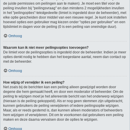
de juiste permissies om peilingen aan te maken). Je moet een titel voor de
peiling invullen bij "peilingsvraag" en dan minstens 2 mogelijkheden invullen
in het "peilingopties"-tekstgedeelte (limiet is ingesteld door de beheerder), met
elke optie gescheiden door middel van een nieuwe regel. Je kunt ook instellen
hoeveel opties een gebruiker mag kiezen onder "opties per gebruiker" en een
tijdslimiet in dagen voor de peiling (0 is een peiling van oneindige duur).
Omhoog
Waarom kan ik niet meer peilingsopties toevoegen?
De limiet voor de peilingsopties is ingesteld door de beheerder. Indien je meer
opties denkt nodig te hebben dan het toegestane aantal, neem dan contact op
met de beheerder.
Omhoog
Hoe wijzig of verwijder ik een peiling?
Net zoals bij de berichten kan een peiling alleen gewijzigd worden door
degene die hem gemaakt heeft, en door een moderator of beheerder. Om de
peiling te wijzigen moet je het allereerste bericht van het onderwerp wijzigen
(hieraan is de peiling gekoppeld). Als er nog geen stemmen zijn uitgebracht,
kunnen gebruikers de peiling verwijderen of iedere peilingsoptie wijzigen.
Maar, als er reeds gestemd is, dan kunnen alleen moderators of beheerders
hem wijzigen of verwijderen. Dit om te voorkomen dat gebruikers een peiling
maken en deze daarna vervalsen door de opties te wijzigen.
Omhoog