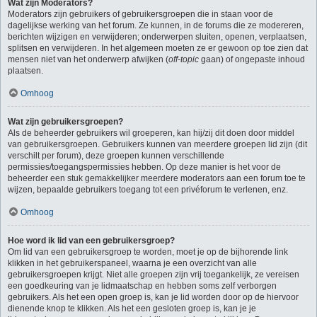
Wat zijn Moderators?
Moderators zijn gebruikers of gebruikersgroepen die in staan voor de
dagelijkse werking van het forum. Ze kunnen, in de forums die ze modereren,
berichten wijzigen en verwijderen; onderwerpen sluiten, openen, verplaatsen,
splitsen en verwijderen. In het algemeen moeten ze er gewoon op toe zien dat
mensen niet van het onderwerp afwijken (
off-topic
gaan) of ongepaste inhoud
plaatsen.
Omhoog
Wat zijn gebruikersgroepen?
Als de beheerder gebruikers wil groeperen, kan hij/zij dit doen door middel
van gebruikersgroepen. Gebruikers kunnen van meerdere groepen lid zijn (dit
verschilt per forum), deze groepen kunnen verschillende
permissies/toegangspermissies hebben. Op deze manier is het voor de
beheerder een stuk gemakkelijker meerdere moderators aan een forum toe te
wijzen, bepaalde gebruikers toegang tot een privéforum te verlenen, enz.
Omhoog
Hoe word ik lid van een gebruikersgroep?
Om lid van een gebruikersgroep te worden, moet je op de bijhorende link
klikken in het gebruikerspaneel, waarna je een overzicht van alle
gebruikersgroepen krijgt. Niet alle groepen zijn vrij toegankelijk, ze vereisen
een goedkeuring van je lidmaatschap en hebben soms zelf verborgen
gebruikers. Als het een open groep is, kan je lid worden door op de hiervoor
dienende knop te klikken. Als het een gesloten groep is, kan je je