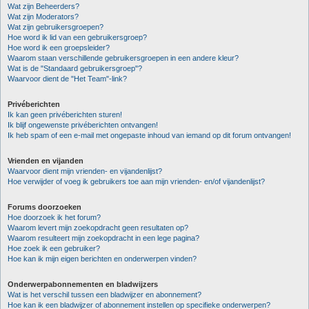
Wat zijn Beheerders?
Wat zijn Moderators?
Wat zijn gebruikersgroepen?
Hoe word ik lid van een gebruikersgroep?
Hoe word ik een groepsleider?
Waarom staan verschillende gebruikersgroepen in een andere kleur?
Wat is de "Standaard gebruikersgroep"?
Waarvoor dient de "Het Team"-link?
Privéberichten
Ik kan geen privéberichten sturen!
Ik blijf ongewenste privéberichten ontvangen!
Ik heb spam of een e-mail met ongepaste inhoud van iemand op dit forum ontvangen!
Vrienden en vijanden
Waarvoor dient mijn vrienden- en vijandenlijst?
Hoe verwijder of voeg ik gebruikers toe aan mijn vrienden- en/of vijandenlijst?
Forums doorzoeken
Hoe doorzoek ik het forum?
Waarom levert mijn zoekopdracht geen resultaten op?
Waarom resulteert mijn zoekopdracht in een lege pagina?
Hoe zoek ik een gebruiker?
Hoe kan ik mijn eigen berichten en onderwerpen vinden?
Onderwerpabonnementen en bladwijzers
Wat is het verschil tussen een bladwijzer en abonnement?
Hoe kan ik een bladwijzer of abonnement instellen op specifieke onderwerpen?