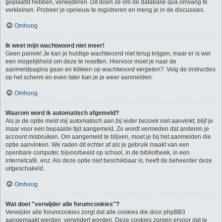
geplaatst hebben, verwijderen. Dit doen ze om de database qua omvang te
verkleinen. Probeer je opnieuw te registreren en meng je in de discussies.
Omhoog
Ik weet mijn wachtwoord niet meer!
Geen paniek! Je kan je huidige wachtwoord niet terug krijgen, maar er is wel
een mogelijkheid om deze te resetten. Hiervoor moet je naar de
aanmeldpagina gaan en klikken op
wachtwoord vergeten?
. Volg de instructies
op het scherm en even later kan je je weer aanmelden.
Omhoog
Waarom word ik automatisch afgemeld?
Als je de optie
meld mij automatisch aan bij ieder bezoek
niet aanvinkt, blijf je
maar voor een bepaalde tijd aangemeld. Zo wordt vermeden dat anderen je
account misbruiken. Om aangemeld te blijven, moet je bij het aanmelden die
optie aanvinken. We raden dit echter af als je gebruik maakt van een
openbare computer, bijvoorbeeld op school, in de bibliotheek, in een
internetcafé, enz. Als deze optie niet beschikbaar is, heeft de beheerder deze
uitgeschakeld.
Omhoog
Wat doet "verwijder alle forumcookies"?
Verwijder alle forumcookies zorgt dat alle cookies die door phpBB3
aangemaakt werden, verwijdert worden. Deze cookies zorgen ervoor dat je