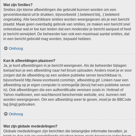
Wat zijn Smilies?
Smilies zijn kleine afbeeldingen die gebruikt kunnen worden om een
gevoelstoestand uit te drukken, bijvoorbeeld :) betekent blij, :( betekent
ongelukkig. Alle beschikbare smilies worden weergegeven als je een bericht
plaatst. Maak geen overdadig gebruik van smilies, ze maken een bericht snel
onleesbaar wat er toe kan leiden dat een moderator je bericht aanpast of heel
je bericht verwijdert. De beheerder kan ook een maximaal aantal smilies, dat
in een bericht gebruikt mag worden, bepaald hebben.
Omhoog
Kan ik afbeeldingen plaatsen?
Ja, je kunt afbeeldingen in je bericht weergeven. Als de beheerder bijlagen
toelaat kun je een afbeelding naar het forum uploaden. Anders moet je er voor
zorgen dat de afbeelding op een andere publieke server beschikbaar is,
bijvoorbeeld http://www.voorbeeld.com/mijn_afbeelding.gif. Linken naar een
afbeelding op je eigen computer is onmogelijk (tenzij het een publieke server
is). Ook afbeeldingen die een authentificatie vereisen zoals in: Hotmail of
Yahoo mailboxen, een wachtwoord beschermde website, enz. kunnen niet
worden weergegeven. Om een afbeelding weer te geven, moet je de BBCode
tag [img] gebruiken.
Omhoog
Wat zijn globale mededelingen?
Globale mededelingen zijn berichten die belangrijke informatie bevatten, je