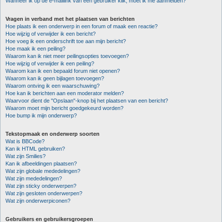
Wanneer ik op de e-maillink van een gebruiker klik, moet ik me aanmelden?
Vragen in verband met het plaatsen van berichten
Hoe plaats ik een onderwerp in een forum of maak een reactie?
Hoe wijzig of verwijder ik een bericht?
Hoe voeg ik een onderschrift toe aan mijn bericht?
Hoe maak ik een peiling?
Waarom kan ik niet meer peilingsopties toevoegen?
Hoe wijzig of verwijder ik een peiling?
Waarom kan ik een bepaald forum niet openen?
Waarom kan ik geen bijlagen toevoegen?
Waarom ontving ik een waarschuwing?
Hoe kan ik berichten aan een moderator melden?
Waarvoor dient de "Opslaan"-knop bij het plaatsen van een bericht?
Waarom moet mijn bericht goedgekeurd worden?
Hoe bump ik mijn onderwerp?
Tekstopmaak en onderwerp soorten
Wat is BBCode?
Kan ik HTML gebruiken?
Wat zijn Smilies?
Kan ik afbeeldingen plaatsen?
Wat zijn globale mededelingen?
Wat zijn mededelingen?
Wat zijn sticky onderwerpen?
Wat zijn gesloten onderwerpen?
Wat zijn onderwerpiconen?
Gebruikers en gebruikersgroepen