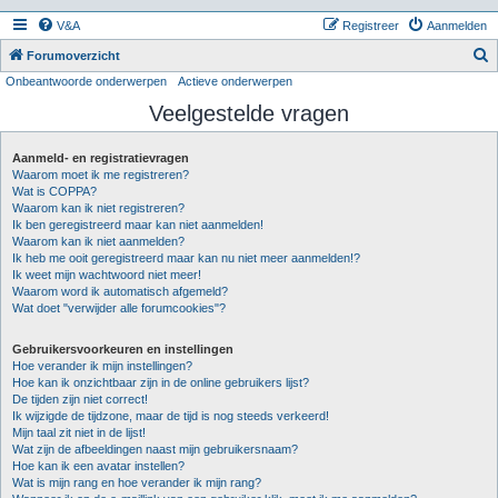
V&A
Registreer
Aanmelden
Z
Forumoverzicht
Onbeantwoorde onderwerpen
Actieve onderwerpen
o
Veelgestelde vragen
e
k
Aanmeld- en registratievragen
Waarom moet ik me registreren?
Wat is COPPA?
Waarom kan ik niet registreren?
Ik ben geregistreerd maar kan niet aanmelden!
Waarom kan ik niet aanmelden?
Ik heb me ooit geregistreerd maar kan nu niet meer aanmelden!?
Ik weet mijn wachtwoord niet meer!
Waarom word ik automatisch afgemeld?
Wat doet "verwijder alle forumcookies"?
Gebruikersvoorkeuren en instellingen
Hoe verander ik mijn instellingen?
Hoe kan ik onzichtbaar zijn in de online gebruikers lijst?
De tijden zijn niet correct!
Ik wijzigde de tijdzone, maar de tijd is nog steeds verkeerd!
Mijn taal zit niet in de lijst!
Wat zijn de afbeeldingen naast mijn gebruikersnaam?
Hoe kan ik een avatar instellen?
Wat is mijn rang en hoe verander ik mijn rang?