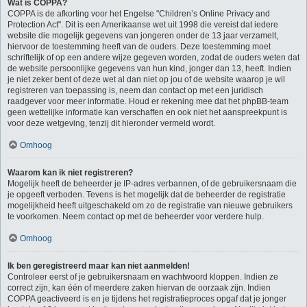
Wat is COPPA?
COPPA is de afkorting voor het Engelse "Children’s Online Privacy and
Protection Act". Dit is een Amerikaanse wet uit 1998 die vereist dat iedere
website die mogelijk gegevens van jongeren onder de 13 jaar verzamelt,
hiervoor de toestemming heeft van de ouders. Deze toestemming moet
schriftelijk of op een andere wijze gegeven worden, zodat de ouders weten dat
de website persoonlijke gegevens van hun kind, jonger dan 13, heeft. Indien
je niet zeker bent of deze wet al dan niet op jou of de website waarop je wil
registreren van toepassing is, neem dan contact op met een juridisch
raadgever voor meer informatie. Houd er rekening mee dat het phpBB-team
geen wettelijke informatie kan verschaffen en ook niet het aanspreekpunt is
voor deze wetgeving, tenzij dit hieronder vermeld wordt.
Omhoog
Waarom kan ik niet registreren?
Mogelijk heeft de beheerder je IP-adres verbannen, of de gebruikersnaam die
je opgeeft verboden. Tevens is het mogelijk dat de beheerder de registratie
mogelijkheid heeft uitgeschakeld om zo de registratie van nieuwe gebruikers
te voorkomen. Neem contact op met de beheerder voor verdere hulp.
Omhoog
Ik ben geregistreerd maar kan niet aanmelden!
Controleer eerst of je gebruikersnaam en wachtwoord kloppen. Indien ze
correct zijn, kan één of meerdere zaken hiervan de oorzaak zijn. Indien
COPPA geactiveerd is en je tijdens het registratieproces opgaf dat je jonger