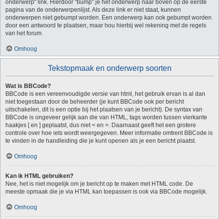
onderwerp" link. Hierdoor "bump" je het onderwerp naar boven op de eerste
pagina van de onderwerpenlijst. Als deze link er niet staat, kunnen
onderwerpen niet gebumpt worden. Een onderwerp kan ook gebumpt worden
door een antwoord te plaatsen, maar hou hierbij wel rekening met de regels
van het forum.
Omhoog
Tekstopmaak en onderwerp soorten
Wat is BBCode?
BBCode is een vereenvoudigde versie van html, het gebruik ervan is al dan
niet toegestaan door de beheerder (je kunt BBCode ook per bericht
uitschakelen, dit is een optie bij het plaatsen van je bericht). De syntax van
BBCode is ongeveer gelijk aan die van HTML, tags worden tussen vierkante
haakjes [ en ] geplaatst, dus niet < en >. Daarnaast geeft het een grotere
controle over hoe iets wordt weergegeven. Meer informatie omtrent BBCode is
te vinden in de handleiding die je kunt openen als je een bericht plaatst.
Omhoog
Kan ik HTML gebruiken?
Nee, het is niet mogelijk om je bericht op te maken met HTML code. De
meeste opmaak die je via HTML kan toepassen is ook via BBCode mogelijk.
Omhoog