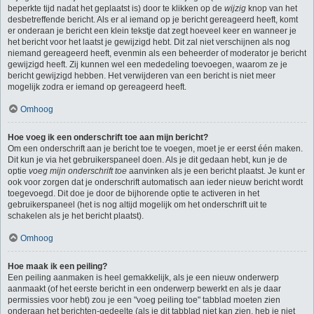
beperkte tijd nadat het geplaatst is) door te klikken op de
wijzig
knop van het
desbetreffende bericht. Als er al iemand op je bericht gereageerd heeft, komt
er onderaan je bericht een klein tekstje dat zegt hoeveel keer en wanneer je
het bericht voor het laatst je gewijzigd hebt. Dit zal niet verschijnen als nog
niemand gereageerd heeft, evenmin als een beheerder of moderator je bericht
gewijzigd heeft. Zij kunnen wel een mededeling toevoegen, waarom ze je
bericht gewijzigd hebben. Het verwijderen van een bericht is niet meer
mogelijk zodra er iemand op gereageerd heeft.
Omhoog
Hoe voeg ik een onderschrift toe aan mijn bericht?
Om een onderschrift aan je bericht toe te voegen, moet je er eerst één maken.
Dit kun je via het gebruikerspaneel doen. Als je dit gedaan hebt, kun je de
optie
voeg mijn onderschrift toe
aanvinken als je een bericht plaatst. Je kunt er
ook voor zorgen dat je onderschrift automatisch aan ieder nieuw bericht wordt
toegevoegd. Dit doe je door de bijhorende optie te activeren in het
gebruikerspaneel (het is nog altijd mogelijk om het onderschrift uit te
schakelen als je het bericht plaatst).
Omhoog
Hoe maak ik een peiling?
Een peiling aanmaken is heel gemakkelijk, als je een nieuw onderwerp
aanmaakt (of het eerste bericht in een onderwerp bewerkt en als je daar
permissies voor hebt) zou je een "voeg peiling toe" tabblad moeten zien
onderaan het berichten-gedeelte (als je dit tabblad niet kan zien, heb je niet