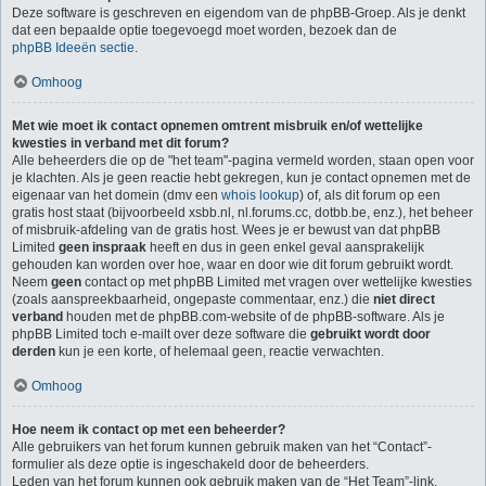
Deze software is geschreven en eigendom van de phpBB-Groep. Als je denkt
dat een bepaalde optie toegevoegd moet worden, bezoek dan de
phpBB Ideeën sectie
.
Omhoog
Met wie moet ik contact opnemen omtrent misbruik en/of wettelijke
kwesties in verband met dit forum?
Alle beheerders die op de "het team"-pagina vermeld worden, staan open voor
je klachten. Als je geen reactie hebt gekregen, kun je contact opnemen met de
eigenaar van het domein (dmv een
whois lookup
) of, als dit forum op een
gratis host staat (bijvoorbeeld xsbb.nl, nl.forums.cc, dotbb.be, enz.), het beheer
of misbruik-afdeling van de gratis host. Wees je er bewust van dat phpBB
Limited
geen inspraak
heeft en dus in geen enkel geval aansprakelijk
gehouden kan worden over hoe, waar en door wie dit forum gebruikt wordt.
Neem
geen
contact op met phpBB Limited met vragen over wettelijke kwesties
(zoals aanspreekbaarheid, ongepaste commentaar, enz.) die
niet direct
verband
houden met de phpBB.com-website of de phpBB-software. Als je
phpBB Limited toch e-mailt over deze software die
gebruikt wordt door
derden
kun je een korte, of helemaal geen, reactie verwachten.
Omhoog
Hoe neem ik contact op met een beheerder?
Alle gebruikers van het forum kunnen gebruik maken van het “Contact”-
formulier als deze optie is ingeschakeld door de beheerders.
Leden van het forum kunnen ook gebruik maken van de “Het Team”-link.