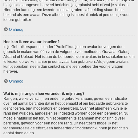
De eerste afbeelding geeft aan welke rang je hebt, meestal zijn dit sterretjes of
blokjes die aangeven hoeveel berichten je geplaatst hebt of wat je status is.
Hieronder kan nog een tweede, meestal grotere, afbeelding staan, beter
bekend als een avatar. Deze afbeelding is meestal uniek of persoonlijk voor
iedere gebruiker.
Omhoog
Hoe kan ik een avatar instellen?
In je Gebruikerspaneel, onder “Profiel” kun je een avatar toevoegen door
gebruik te maken van één van de volgende vier methodes: Gravatar, Galerij,
Afstand of Upload. Het is aan de beheerders om avatars in te schakelen en om
te kiezen op welke manier je een avatar kan gebruiken. Als je geen avatars
kunt gebruiken, neem dan contact op met een beheerder voor je vragen
hierover.
Omhoog
Wat is mijn rang en hoe verander ik mijn rang?
Rangen, welke verschijnen onder je gebruikersnaam, geven een indicatie
over het aantal berchten dat je hebt gemaakt of om bepaalde gebruikers te
identificeren, bijv. moderators en beheerders. Over het algemeen kun je je
rang niet wijzigen, aangezien ze ingesteld worden door een beheerder. Nu
moet je natuurlijk het forum niet beginnen te spammen met onzinnig veel
berichten, gewoon voor een hogere rang. Dit heeft zelfs mogelijk het
tegenovergestelde effect, een beheerder of moderator kunnen je berichten
aantal doen dalen.