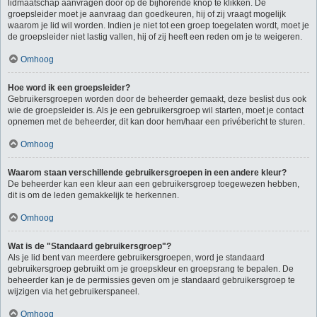
lidmaatschap aanvragen door op de bijhorende knop te klikken. De
groepsleider moet je aanvraag dan goedkeuren, hij of zij vraagt mogelijk
waarom je lid wil worden. Indien je niet tot een groep toegelaten wordt, moet je
de groepsleider niet lastig vallen, hij of zij heeft een reden om je te weigeren.
Omhoog
Hoe word ik een groepsleider?
Gebruikersgroepen worden door de beheerder gemaakt, deze beslist dus ook
wie de groepsleider is. Als je een gebruikersgroep wil starten, moet je contact
opnemen met de beheerder, dit kan door hem/haar een privébericht te sturen.
Omhoog
Waarom staan verschillende gebruikersgroepen in een andere kleur?
De beheerder kan een kleur aan een gebruikersgroep toegewezen hebben,
dit is om de leden gemakkelijk te herkennen.
Omhoog
Wat is de "Standaard gebruikersgroep"?
Als je lid bent van meerdere gebruikersgroepen, word je standaard
gebruikersgroep gebruikt om je groepskleur en groepsrang te bepalen. De
beheerder kan je de permissies geven om je standaard gebruikersgroep te
wijzigen via het gebruikerspaneel.
Omhoog